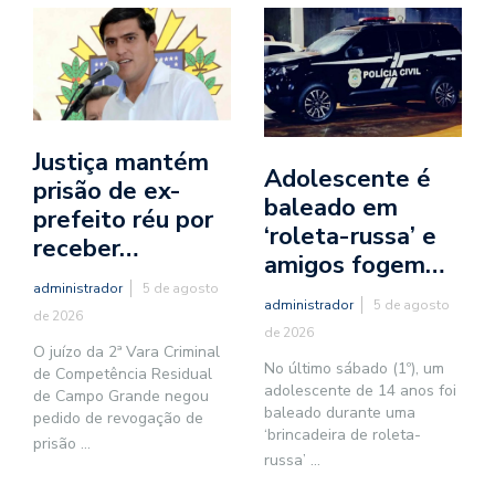
Justiça mantém
Adolescente é
prisão de ex-
baleado em
prefeito réu por
‘roleta-russa’ e
receber…
amigos fogem…
administrador
5 de agosto
administrador
5 de agosto
de 2026
de 2026
O juízo da 2ª Vara Criminal
No último sábado (1º), um
de Competência Residual
adolescente de 14 anos foi
de Campo Grande negou
baleado durante uma
pedido de revogação de
‘brincadeira de roleta-
prisão
...
russa’
...