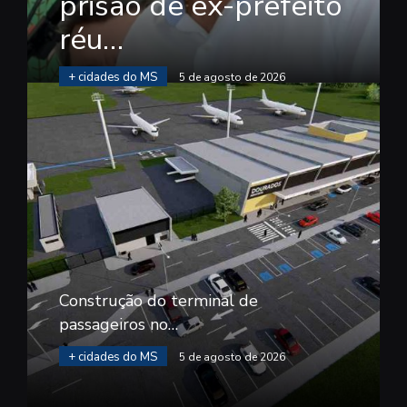
prisão de ex-prefeito
réu…
+ cidades do MS
5 de agosto de 2026
Construção do terminal de
passageiros no…
+ cidades do MS
5 de agosto de 2026