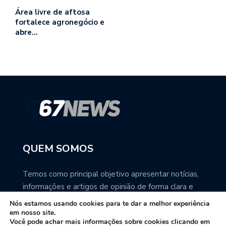
Área livre de aftosa
fortalece agronegócio e
abre…
QUEM SOMOS
Temos como principal objetivo apresentar notícias,
informações e artigos de opinião de forma clara e
precisa. Você pode ter a total certeza que o
Nós estamos usando cookies para te dar a melhor experiência
67NEWS é uma excelente fonte de informação
em nosso site.
Você pode achar mais informações sobre cookies clicando em
sobre Mato Grosso do Sul.