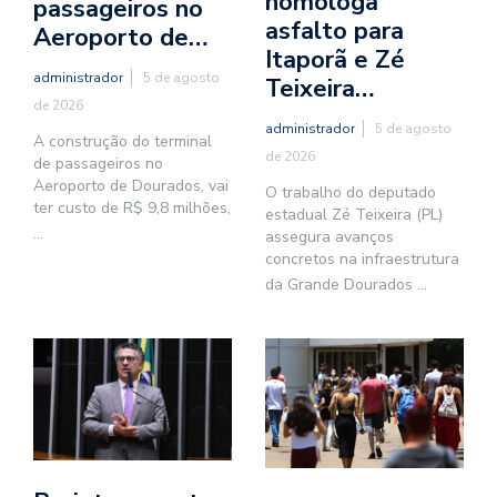
homologa
passageiros no
asfalto para
Aeroporto de…
Itaporã e Zé
administrador
5 de agosto
Teixeira…
de 2026
administrador
5 de agosto
A construção do terminal
de 2026
de passageiros no
Aeroporto de Dourados, vai
O trabalho do deputado
ter custo de R$ 9,8 milhões,
estadual Zé Teixeira (PL)
...
assegura avanços
concretos na infraestrutura
da Grande Dourados
...