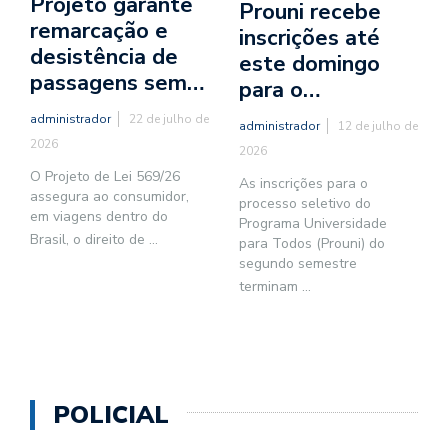
Projeto garante
Prouni recebe
remarcação e
inscrições até
desistência de
este domingo
passagens sem…
para o…
administrador
22 de julho de
administrador
12 de julho de
2026
2026
O Projeto de Lei 569/26
As inscrições para o
assegura ao consumidor,
processo seletivo do
em viagens dentro do
Programa Universidade
Brasil, o direito de
...
para Todos (Prouni) do
segundo semestre
terminam
...
POLICIAL