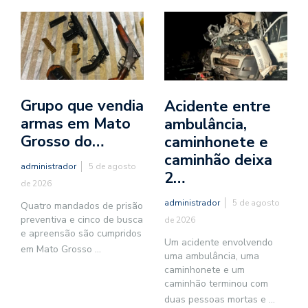
Grupo que vendia
Acidente entre
armas em Mato
ambulância,
Grosso do…
caminhonete e
caminhão deixa
administrador
5 de agosto
2…
de 2026
administrador
5 de agosto
Quatro mandados de prisão
preventiva e cinco de busca
de 2026
e apreensão são cumpridos
Um acidente envolvendo
em Mato Grosso
...
uma ambulância, uma
caminhonete e um
caminhão terminou com
duas pessoas mortas e
...