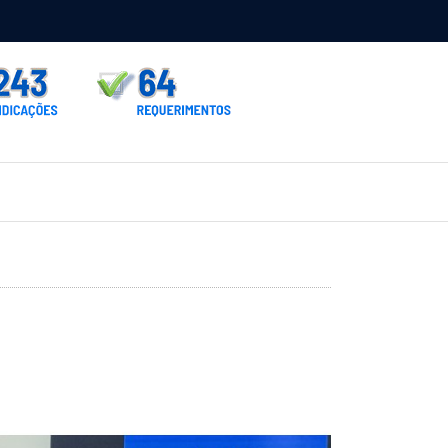
rno homologa asfalto para Itaporã e Zé Teixeira cobra pavimentação
rados