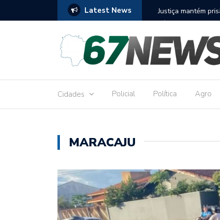
Latest News
to réu por receber Pix de editora que desviou
Construção do term
9,8 milhões
Policial
Política
Agro
Cidades
MARACAJU