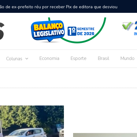
inal de passageiros no Aeroporto de Dourados vai custar R$
Gove
Dou
Economia
Esporte
Brasil
Mundo
Colunas