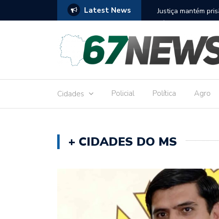
Latest News
to réu por receber Pix de editora que desviou
Construção do term
9,8 milhões
Policial
Política
Agro
Cidades
+ CIDADES DO MS