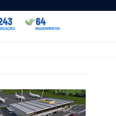
rno homologa asfalto para Itaporã e Zé Teixeira cobra pavimentação
rados