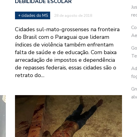
DEBILIDADE ESCOLAR
Ju
re
+ cidades do MS
28 de agosto de 2018
Co
Cidades sul-mato-grossenses na fronteira
Ae
do Brasil com o Paraguai que lideram
índices de violência também enfrentam
Go
falta de saúde e de educação. Com baixa
Te
arrecadação de impostos e dependência
de repasses federais, essas cidades são o
Ad
retrato do…
fo
Gr
al