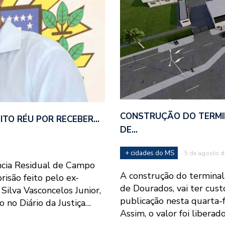
CONSTRUÇÃO DO TERMI
ITO RÉU POR RECEBER…
DE…
+ cidades do MS
5 de agosto d
ncia Residual de Campo
A construção do terminal
isão feito pelo ex-
de Dourados, vai ter cust
Silva Vasconcelos Junior,
publicação nesta quarta-fe
 no Diário da Justiça…
Assim, o valor foi libera