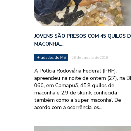
JOVENS SÃO PRESOS COM 45 QUILOS D
MACONHA…
+ cidades do MS
28 de agosto de 2018
A Polícia Rodoviária Federal (PRF),
apreendeu na noite de ontem (27), na B
060, em Camapuã, 45,8 quilos de
maconha e 2,9 de skunk, conhecida
também como a ‘super maconha’. De
acordo com a ocorrência, os…