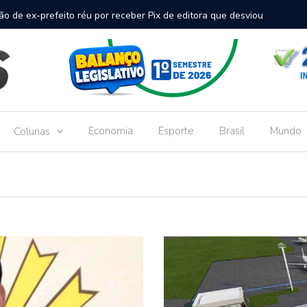
inal de passageiros no Aeroporto de Dourados vai custar R$
Gove
Dou
Economia
Esporte
Brasil
Mundo
Colunas