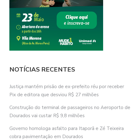
NOTÍCIAS RECENTES
Justiça mantém prisão de ex-prefeito réu por receber
Pix de editora que desviou R$ 27 milhões
Construção do terminal de passageiros no Aeroporto de
Dourados vai custar R$ 9,8 milhões
Governo homologa asfalto para Itaporã e Zé Teixeira
cobra pavimentação em Dourados