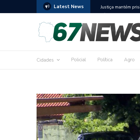
Latest News
to réu por receber Pix de editora que desviou
Construção do term
9,8 milhões
Policial
Política
Agro
Cidades