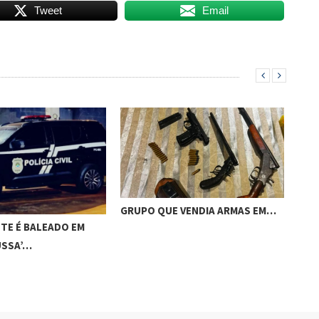
Tweet
Email
GRUPO QUE VENDIA ARMAS EM…
ACI
TE É BALEADO EM
CAM
USSA’…