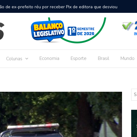
inal de passageiros no Aeroporto de Dourados vai custar R$
Gove
Dou
Economia
Esporte
Brasil
Mundo
Colunas