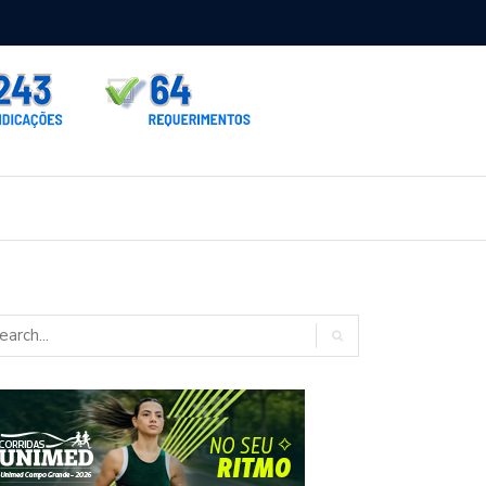
rno homologa asfalto para Itaporã e Zé Teixeira cobra pavimentação
rados