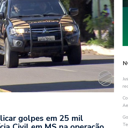
N
Ju
re
Co
Ae
licar golpes em 25 mil
Go
ícia Civil em MS na operação
Te