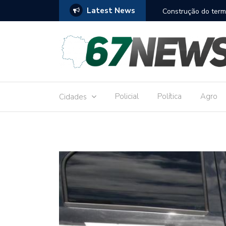
Latest News
to réu por receber Pix de editora que desviou
Construção do term
9,8 milhões
Policial
Política
Agro
Cidades