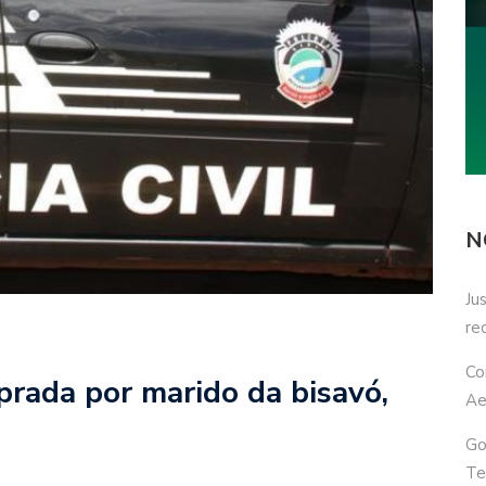
N
Ju
re
Co
rada por marido da bisavó,
Ae
Go
Te