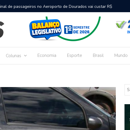
inal de passageiros no Aeroporto de Dourados vai custar R$
Gove
Dou
Economia
Esporte
Brasil
Mundo
Colunas