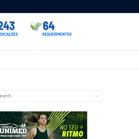
rno homologa asfalto para Itaporã e Zé Teixeira cobra pavimentação
rados