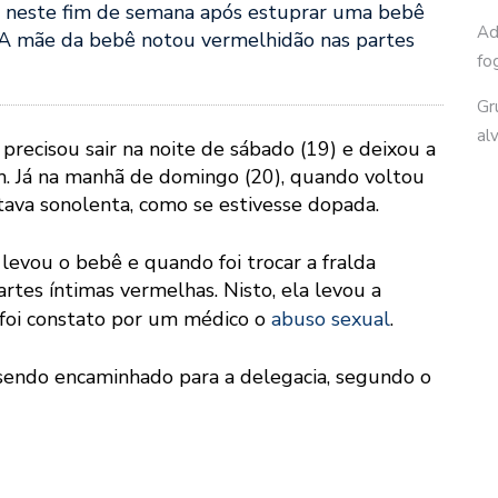
 neste fim de semana após estuprar uma bebê
Ad
 A mãe da bebê notou vermelhidão nas partes
fo
Gr
al
recisou sair na noite de sábado (19) e deixou a
. Já na manhã de domingo (20), quando voltou
stava sonolenta, como se estivesse dopada.
levou o bebê e quando foi trocar a fralda
tes íntimas vermelhas. Nisto, ela levou a
 foi constato por um médico o
abuso sexual
.
 sendo encaminhado para a delegacia, segundo o