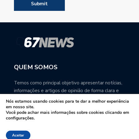
QUEM SOMOS
Temos como principal objetivo apresentar notícias,
informações e artigos de opinião de forma clara e
precisa. Você pode ter a total certeza que o
Nós estamos usando cookies para te dar a melhor experiência
67NEWS é uma excelente fonte de informação
em nosso site.
Você pode achar mais informações sobre cookies clicando em
sobre Mato Grosso do Sul.
configurações.
Contato: redacao67news@gmail.com
Aceitar