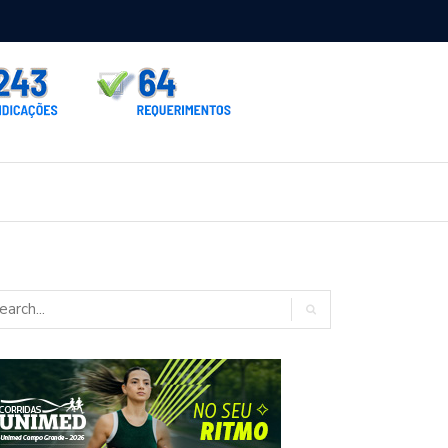
rno homologa asfalto para Itaporã e Zé Teixeira cobra pavimentação
rados