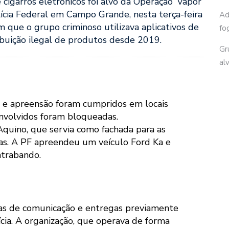
igarros eletrônicos foi alvo da Operação ‘Vapor
ícia Federal em Campo Grande, nesta terça-feira
Ad
m que o grupo criminoso utilizava aplicativos de
fo
ribuição ilegal de produtos desde 2019.
Gr
al
 e apreensão foram cumpridos em locais
envolvidos foram bloqueadas.
quino, que servia como fachada para as
sas. A PF apreendeu um veículo Ford Ka e
ntrabando.
gias de comunicação e entregas previamente
ícia. A organização, que operava de forma