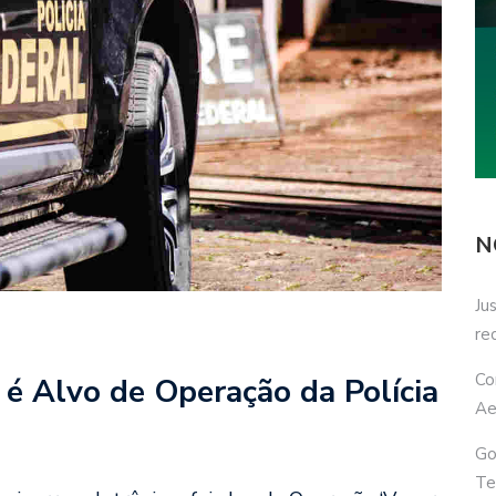
N
Ju
re
Co
é Alvo de Operação da Polícia
Ae
Go
Te