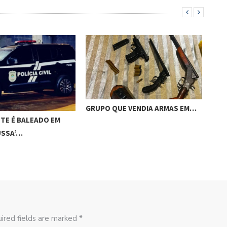
GRUPO QUE VENDIA ARMAS EM…
ACI
TE É BALEADO EM
CAM
USSA’…
ired fields are marked *