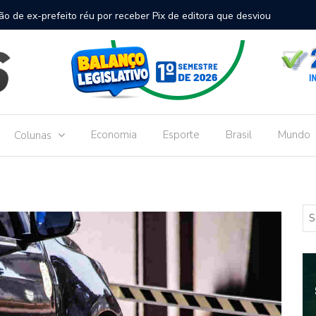
inal de passageiros no Aeroporto de Dourados vai custar R$
Gove
Dou
Economia
Esporte
Brasil
Mundo
Colunas