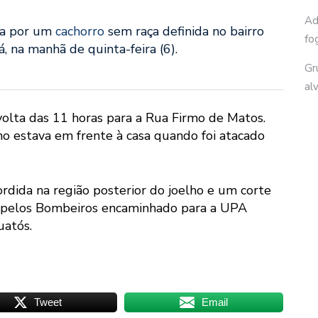
Ad
ada por um
cachorro
sem raça definida no bairro
fo
 na manhã de quinta-feira (6).
Gr
al
volta das 11 horas para a Rua Firmo de Matos.
lho estava em frente à casa quando foi atacado
rdida na região posterior do joelho e um corte
do pelos Bombeiros encaminhado para a UPA
uatós.
Tweet
Email