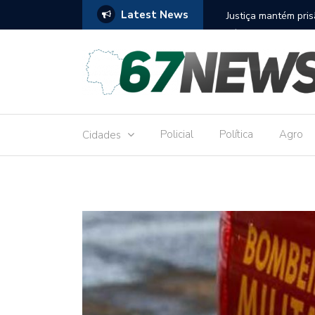
Latest News
to réu por receber Pix de editora que desviou
Construção do term
9,8 milhões
Policial
Política
Agro
Cidades