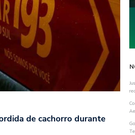
N
Ju
re
Co
Ae
ordida de cachorro durante
Go
Te