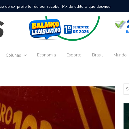
inal de passageiros no Aeroporto de Dourados vai custar R$
Gove
Dou
Economia
Esporte
Brasil
Mundo
Colunas