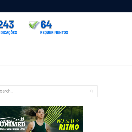
rno homologa asfalto para Itaporã e Zé Teixeira cobra pavimentação
rados