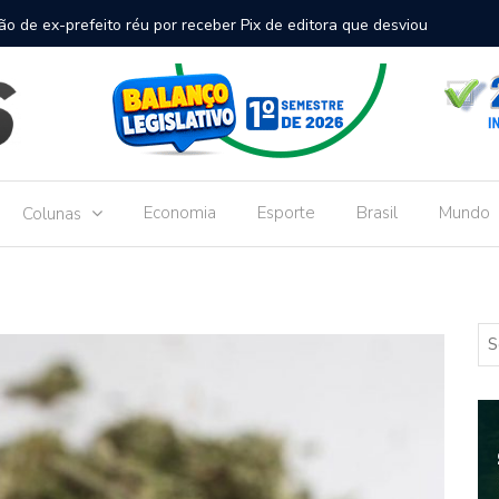
inal de passageiros no Aeroporto de Dourados vai custar R$
Gove
Dou
Economia
Esporte
Brasil
Mundo
Colunas