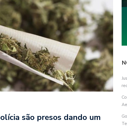
N
Ju
re
Co
Ae
olícia são presos dando um
Go
Te