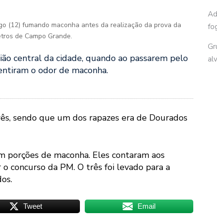
Ad
ngo (12) fumando maconha antes da realização da prova da
fo
etros de Campo Grande.
Gr
gião central da cidade, quando ao passarem pelo
al
entiram o odor de maconha.
três, sendo que um dos rapazes era de Dourados
ram porções de maconha. Eles contaram aos
r o concurso da PM. O três foi levado para a
os.
Tweet
Email