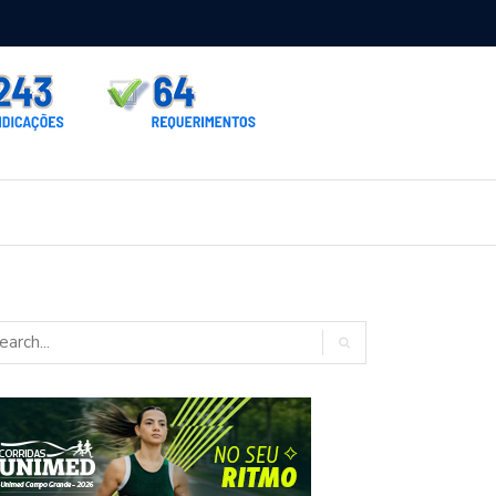
rno homologa asfalto para Itaporã e Zé Teixeira cobra pavimentação
rados