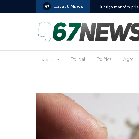
Latest News
to réu por receber Pix de editora que desviou
Construção do term
9,8 milhões
Policial
Política
Agro
Cidades