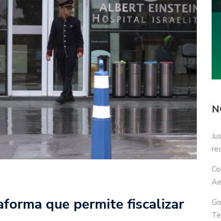
N
Ju
re
Co
Ae
aforma que permite fiscalizar
Go
Te