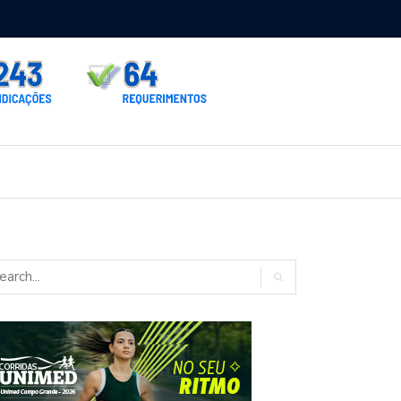
rno homologa asfalto para Itaporã e Zé Teixeira cobra pavimentação
rados