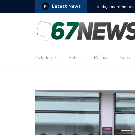
Latest News
to réu por receber Pix de editora que desviou
Construção do term
9,8 milhões
Policial
Política
Agro
Cidades