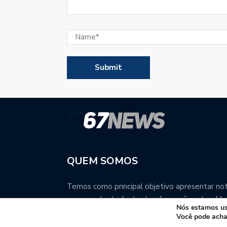
QUEM SOMOS
Temos como principal objetivo apresentar notí
uma excelente fonte de informação sobre Mat
Nós estamos usa
Você pode acha
Contato: redacao67news@gmail.com