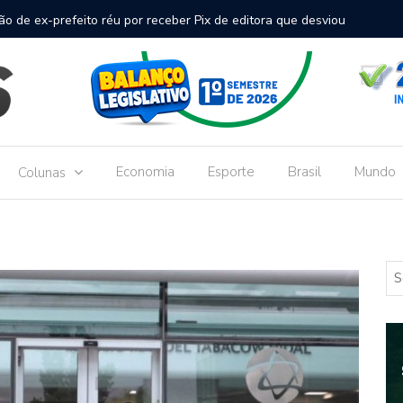
inal de passageiros no Aeroporto de Dourados vai custar R$
Gove
Dou
Economia
Esporte
Brasil
Mundo
Colunas