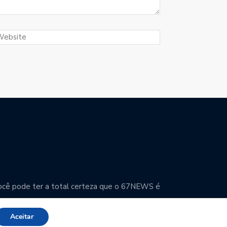
. Você pode ter a total certeza que o 67NEWS é
Aceitar