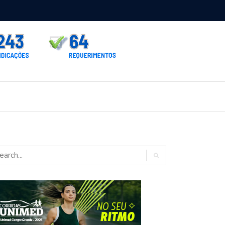
rno homologa asfalto para Itaporã e Zé Teixeira cobra pavimentação
rados