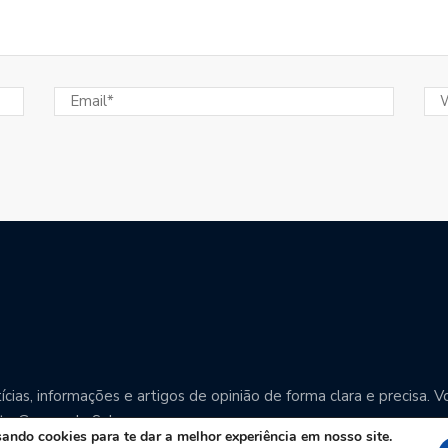
cias, informações e artigos de opinião de forma clara e precisa
o Grosso do Sul.
ndo cookies para te dar a melhor experiência em nosso site.