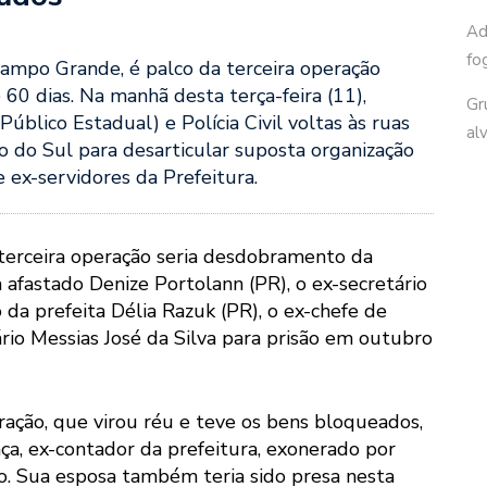
Ad
fo
ampo Grande, é palco da terceira operação
0 dias. Na manhã desta terça-feira (11),
Gr
úblico Estadual) e Polícia Civil voltas às ruas
al
 do Sul para desarticular suposta organização
 ex-servidores da Prefeitura.
 terceira operação seria desdobramento da
afastado Denize Portolann (PR), o ex-secretário
 da prefeita Délia Razuk (PR), o ex-chefe de
ário Messias José da Silva para prisão em outubro
eração, que virou réu e teve os bens bloqueados,
ança, ex-contador da prefeitura, exonerado por
o. Sua esposa também teria sido presa nesta