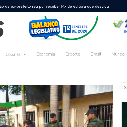
inal de passageiros no Aeroporto de Dourados vai custar R$
Gove
Dou
Economia
Esporte
Brasil
Mundo
Colunas