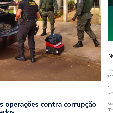
N
Ju
re
Co
Ae
s operações contra corrupção
Go
rados
Te