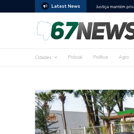
Latest News
to réu por receber Pix de editora que desviou
Construção do term
9,8 milhões
Policial
Política
Agro
Cidades