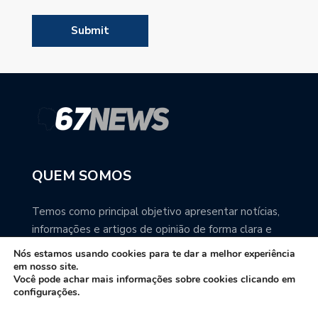
QUEM SOMOS
Temos como principal objetivo apresentar notícias,
informações e artigos de opinião de forma clara e
precisa. Você pode ter a total certeza que o
Nós estamos usando cookies para te dar a melhor experiência
67NEWS é uma excelente fonte de informação
em nosso site.
Você pode achar mais informações sobre cookies clicando em
sobre Mato Grosso do Sul.
configurações.
Contato: redacao67news@gmail.com