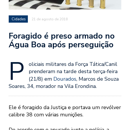
Cidades
21 de agosto de 2018
Foragido é preso armado no
Água Boa após perseguição
P
oliciais militares da Força Tática/Canil
prenderam na tarde desta terça-feira
(21/8) em
Dourados
, Marcos de Souza
Soares, 34, morador na Vila Erondina.
Ele é foragido da Justiça e portava um revólver
calibre 38 com várias munições.
De acordo com o apurado junto a polícia, a