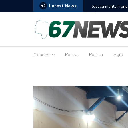
Latest News
to réu por receber Pix de editora que desviou
Construção do term
9,8 milhões
Policial
Política
Agro
Cidades