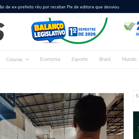
inal de passageiros no Aeroporto de Dourados vai custar R$
Gove
Dou
Economia
Esporte
Brasil
Mundo
Colunas