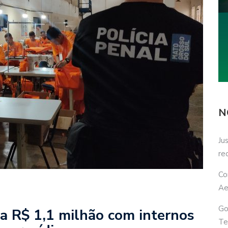
N
Ju
re
Co
Ae
Go
 R$ 1,1 milhão com internos
Te