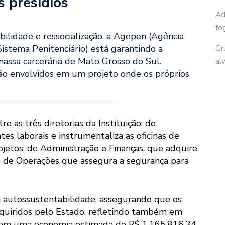
 presídios
Ad
fo
ilidade e ressocialização, a Agepen (Agência
istema Penitenciário) está garantindo a
Gr
assa carcerária de Mato Grosso do Sul.
al
ão envolvidos em um projeto onde os próprios
e as três diretorias da Instituição: de
ntes laborais e instrumentaliza as oficinas de
jetos; de Administração e Finanças, que adquire
ia de Operações que assegura a segurança para
a autossustentabilidade, assegurando que os
dquiridos pelo Estado, refletindo também em
 com uma economia estimada de R$ 1.165.816,34,