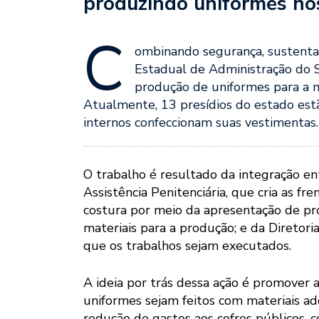
produzindo uniformes nos
C
ombinando segurança, sustentab
Estadual de Administração do S
produção de uniformes para a m
Atualmente, 13 presídios do estado est
internos confeccionam suas vestimentas.
O trabalho é resultado da integração entr
Assistência Penitenciária, que cria as fre
costura por meio da apresentação de pro
materiais para a produção; e da Diretor
que os trabalhos sejam executados.
A ideia por trás dessa ação é promover 
uniformes sejam feitos com materiais a
redução de gastos aos cofres públicos,