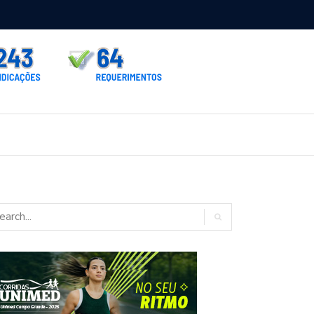
rno homologa asfalto para Itaporã e Zé Teixeira cobra pavimentação
rados