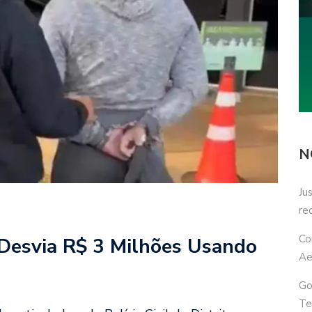
N
Ju
re
Co
Desvia R$ 3 Milhões Usando
Ae
Go
Te