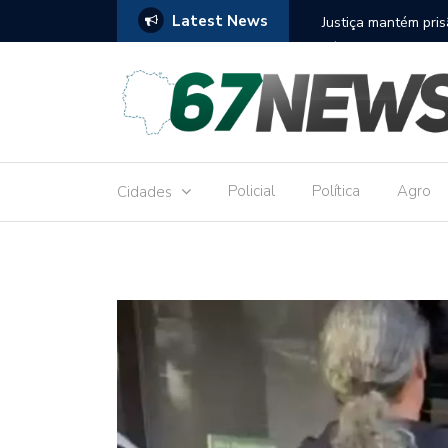
Latest News
to réu por receber Pix de editora que desviou
Construção do term
9,8 milhões
Policial
Política
Agro
Cidades