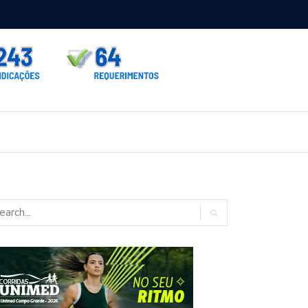
rno homologa asfalto para Itaporã e Zé Teixeira cobra pavimentação
rados