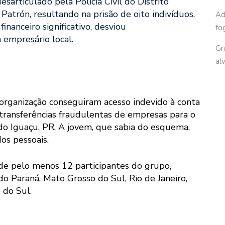
sarticulado pela Polícia Civil do Distrito
Patrón, resultando na prisão de oito indivíduos.
Ad
nanceiro significativo, desviou
fo
empresário local.
Gr
al
ganização conseguiram acesso indevido à conta
am transferências fraudulentas de empresas para o
o Iguaçu, PR. A jovem, que sabia do esquema,
os pessoais.
 de pelo menos 12 participantes do grupo,
do Paraná, Mato Grosso do Sul, Rio de Janeiro,
 do Sul.