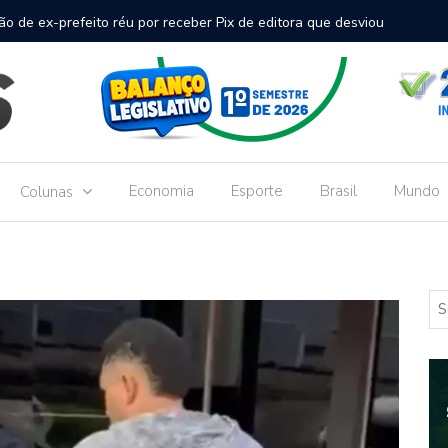
inal de passageiros no Aeroporto de Dourados vai custar R$
Gove
Dou
Economia
Esporte
Brasil
Mundo
Colunas