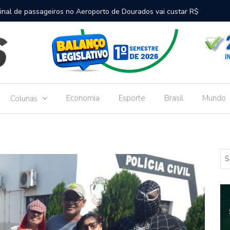
inal de passageiros no Aeroporto de Dourados vai custar R$
Gove
Dou
Economia
Esporte
Brasil
Mundo
Colunas