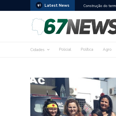
Latest News
to réu por receber Pix de editora que desviou
Construção do term
9,8 milhões
Policial
Política
Agro
Cidades