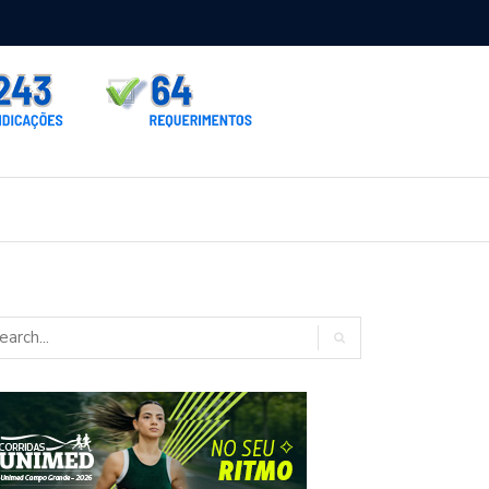
rno homologa asfalto para Itaporã e Zé Teixeira cobra pavimentação
rados