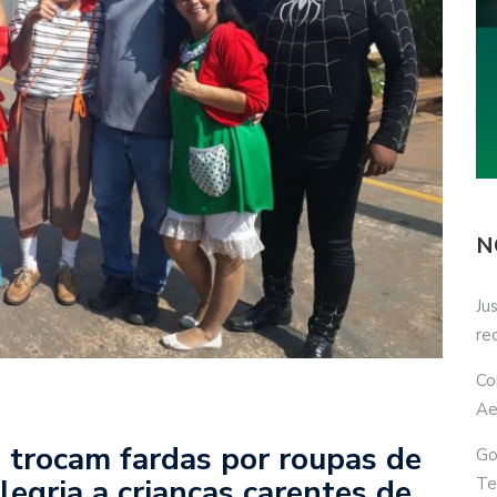
N
Ju
re
Co
Ae
is trocam fardas por roupas de
Go
legria a crianças carentes de
Te