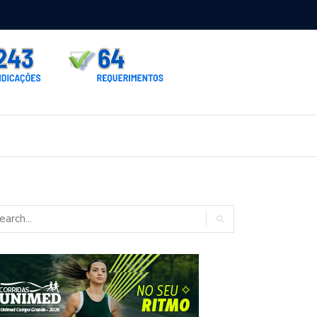
rno homologa asfalto para Itaporã e Zé Teixeira cobra pavimentação
rados