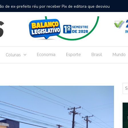
inal de passageiros no Aeroporto de Dourados vai custar R$
Gove
Dou
Economia
Esporte
Brasil
Mundo
Colunas