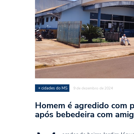
+ cidades do MS
9 de dezembro de 2024
Homem é agredido com pa
após bebedeira com ami