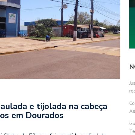
N
Ju
re
Co
ulada e tijolada na cabeça
Ae
gos em Dourados
Go
Te