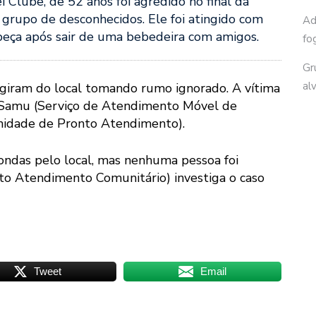
i Clube, de 52 anos foi agredido no final da
grupo de desconhecidos. Ele foi atingido com
Ad
beça após sair de uma bebedeira com amigos.
fo
Gr
al
ugiram do local tomando rumo ignorado. A vítima
 Samu (Serviço de Atendimento Móvel de
Unidade de Pronto Atendimento).
 rondas pelo local, mas nenhuma pessoa foi
to Atendimento Comunitário) investiga o caso
Tweet
Email