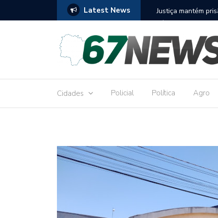
Latest News
to réu por receber Pix de editora que desviou
Construção do term
9,8 milhões
Policial
Política
Agro
Cidades