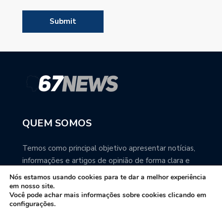
QUEM SOMOS
Temos como principal objetivo apresentar notícias,
informações e artigos de opinião de forma clara e
precisa. Você pode ter a total certeza que o
Nós estamos usando cookies para te dar a melhor experiência
67NEWS é uma excelente fonte de informação
em nosso site.
Você pode achar mais informações sobre cookies clicando em
sobre Mato Grosso do Sul.
configurações.
Contato: redacao67news@gmail.com