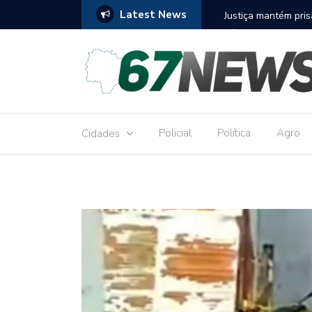
Latest News
to réu por receber Pix de editora que desviou
Construção do term
9,8 milhões
Policial
Política
Agro
Cidades