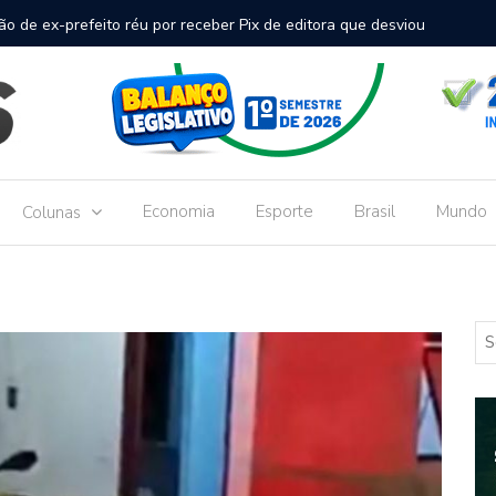
inal de passageiros no Aeroporto de Dourados vai custar R$
Gove
Dou
Economia
Esporte
Brasil
Mundo
Colunas