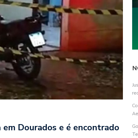
N
Ju
re
Co
Ae
 em Dourados e é encontrado
Go
Te