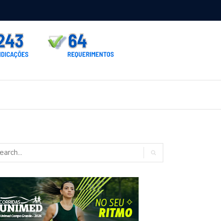
rno homologa asfalto para Itaporã e Zé Teixeira cobra pavimentação
rados