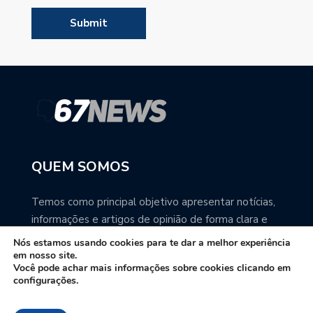
QUEM SOMOS
Temos como principal objetivo apresentar notícias,
informações e artigos de opinião de forma clara e
precisa. Você pode ter a total certeza que o
Nós estamos usando cookies para te dar a melhor experiência
67NEWS é uma excelente fonte de informação
em nosso site.
Você pode achar mais informações sobre cookies clicando em
sobre Mato Grosso do Sul.
configurações.
Contato: redacao67news@gmail.com