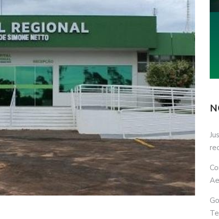
N
Ju
re
Co
Ae
Go
Te