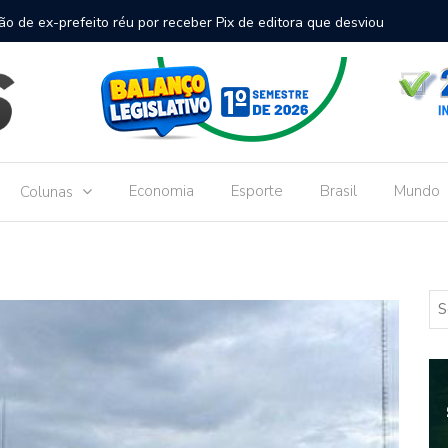
inal de passageiros no Aeroporto de Dourados vai custar R$
Gove
Dou
Economia
Esporte
Brasil
Mundo
Colunas