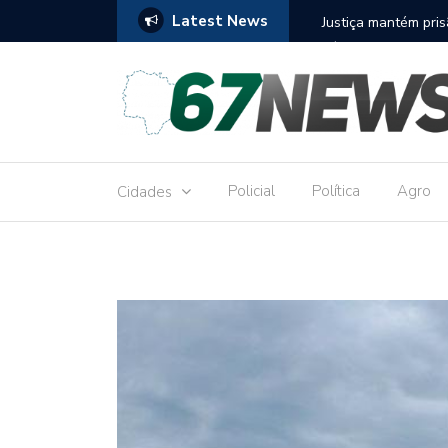
Latest News
to réu por receber Pix de editora que desviou
Construção do term
9,8 milhões
Policial
Política
Agro
Cidades