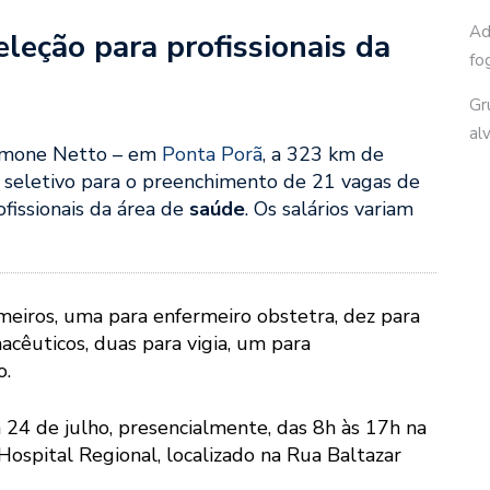
Ad
leção para profissionais da
fo
Gr
al
 Simone Netto – em
Ponta Porã
, a 323 km de
 seletivo para o preenchimento de 21 vagas de
ofissionais da área de
saúde
. Os salários variam
meiros, uma para enfermeiro obstetra, dez para
cêuticos, duas para vigia, um para
o.
ia 24 de julho, presencialmente, das 8h às 17h na
ospital Regional, localizado na Rua Baltazar