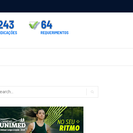
rno homologa asfalto para Itaporã e Zé Teixeira cobra pavimentação
rados