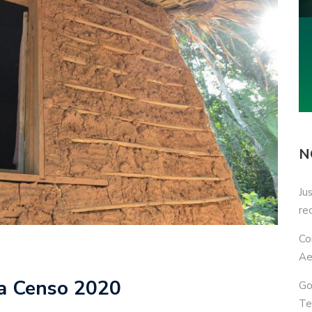
N
Ju
re
Co
Ae
ra Censo 2020
Go
Te