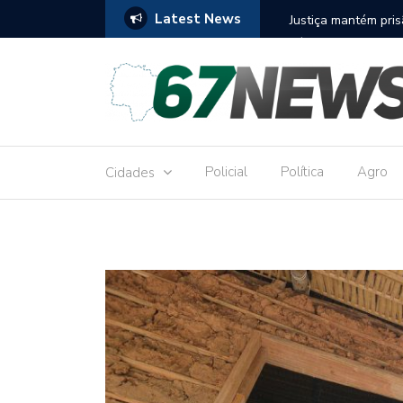
Latest News
to réu por receber Pix de editora que desviou
Construção do term
9,8 milhões
Policial
Política
Agro
Cidades