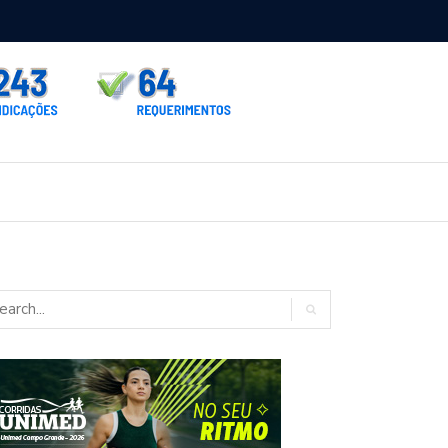
rno homologa asfalto para Itaporã e Zé Teixeira cobra pavimentação
rados