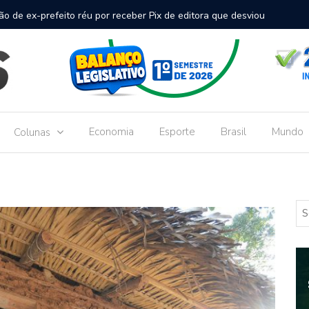
inal de passageiros no Aeroporto de Dourados vai custar R$
Gove
Dou
Economia
Esporte
Brasil
Mundo
Colunas