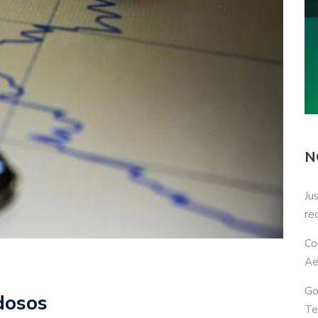
N
Ju
re
Co
Ae
Go
idosos
Te