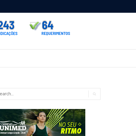
rno homologa asfalto para Itaporã e Zé Teixeira cobra pavimentação
rados