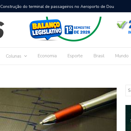
inal de passageiros no Aeroporto de Dourados vai custar R$
Gove
Dou
Economia
Esporte
Brasil
Mundo
Colunas