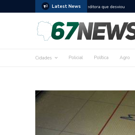
Latest News
to réu por receber Pix de editora que desviou
Construção do term
9,8 milhões
Policial
Política
Agro
Cidades