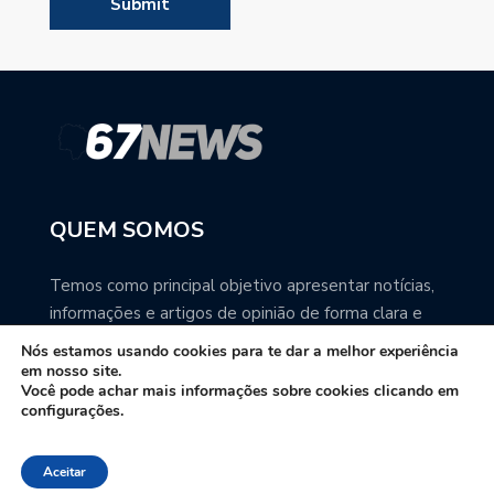
QUEM SOMOS
Temos como principal objetivo apresentar notícias,
informações e artigos de opinião de forma clara e
precisa. Você pode ter a total certeza que o
Nós estamos usando cookies para te dar a melhor experiência
67NEWS é uma excelente fonte de informação
em nosso site.
Você pode achar mais informações sobre cookies clicando em
sobre Mato Grosso do Sul.
configurações.
Contato: redacao67news@gmail.com
Aceitar