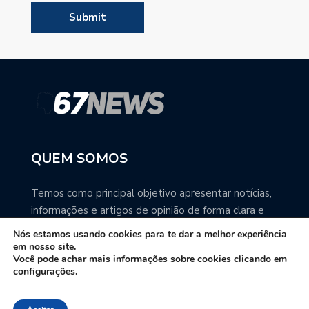
QUEM SOMOS
Temos como principal objetivo apresentar notícias,
informações e artigos de opinião de forma clara e
precisa. Você pode ter a total certeza que o
Nós estamos usando cookies para te dar a melhor experiência
67NEWS é uma excelente fonte de informação
em nosso site.
Você pode achar mais informações sobre cookies clicando em
sobre Mato Grosso do Sul.
configurações.
Contato: redacao67news@gmail.com