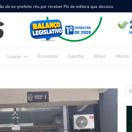
inal de passageiros no Aeroporto de Dourados vai custar R$
Gove
Dou
Economia
Esporte
Brasil
Mundo
Colunas