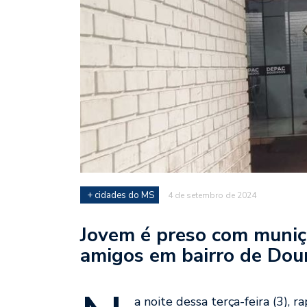
+ cidades do MS
4 de setembro de 2024
Jovem é preso com muniç
amigos em bairro de Dou
a noite dessa terça-feira (3), r