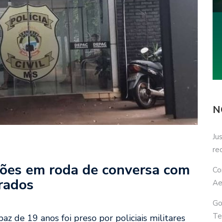
N
Ju
re
ões em roda de conversa com
Co
rados
Ae
Go
Te
apaz de 19 anos foi preso por policiais militares