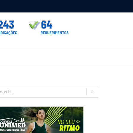
rno homologa asfalto para Itaporã e Zé Teixeira cobra pavimentação
rados