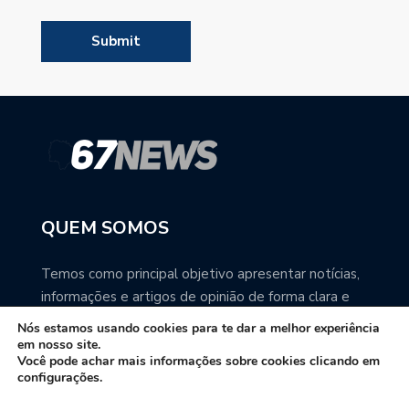
QUEM SOMOS
Temos como principal objetivo apresentar notícias,
informações e artigos de opinião de forma clara e
precisa. Você pode ter a total certeza que o
Nós estamos usando cookies para te dar a melhor experiência
67NEWS é uma excelente fonte de informação
em nosso site.
Você pode achar mais informações sobre cookies clicando em
sobre Mato Grosso do Sul.
configurações.
Contato: redacao67news@gmail.com