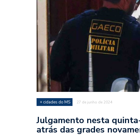
+ cidades do MS
27 de junho de 2024
Julgamento nesta quinta-
atrás das grades novame