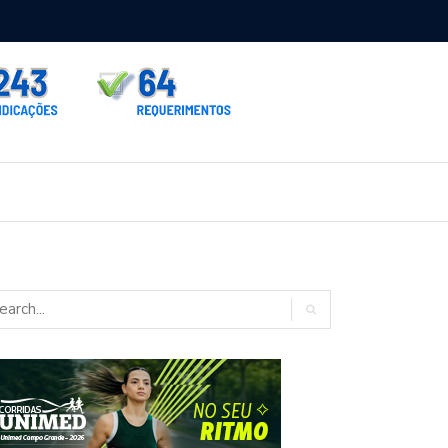
rno homologa asfalto para Itaporã e Zé Teixeira cobra pavimentação
rados