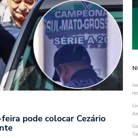
N
Ju
re
Co
Ae
feira pode colocar Cezário
nte
Go
Te