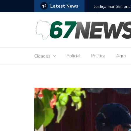
Latest News
to réu por receber Pix de editora que desviou
Construção do term
9,8 milhões
Policial
Política
Agro
Cidades