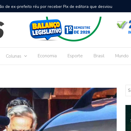
inal de passageiros no Aeroporto de Dourados vai custar R$
Gove
Dou
Economia
Esporte
Brasil
Mundo
Colunas