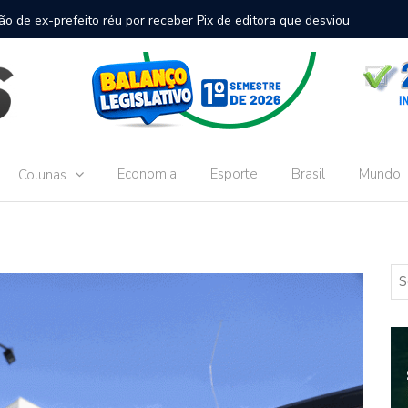
inal de passageiros no Aeroporto de Dourados vai custar R$
Gove
Dou
Economia
Esporte
Brasil
Mundo
Colunas