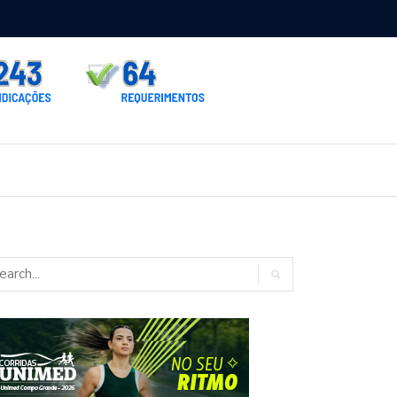
rno homologa asfalto para Itaporã e Zé Teixeira cobra pavimentação
rados