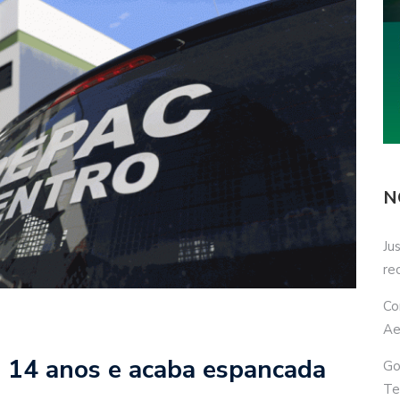
N
Ju
re
Co
Ae
e 14 anos e acaba espancada
Go
Te