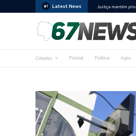
Latest News
to réu por receber Pix de editora que desviou
Construção do term
9,8 milhões
Policial
Política
Agro
Cidades