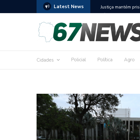
Latest News
to réu por receber Pix de editora que desviou
Construção do term
9,8 milhões
Policial
Política
Agro
Cidades