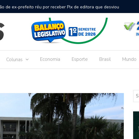
inal de passageiros no Aeroporto de Dourados vai custar R$
Gove
Dou
Economia
Esporte
Brasil
Mundo
Colunas