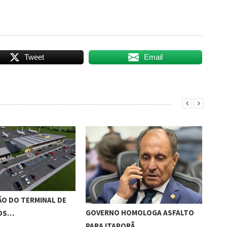
Tweet
Email
O DO TERMINAL DE
ADO
GOVERNO HOMOLOGA ASFALTO
ROS…
‘RO
PARA ITAPORÃ…