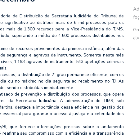
Ad
oria de Distribuição da Secretaria Judiciária do Tribunal de
fo
significativo ao distribuir mais de 6 mil processos para os
os mais de 1.300 recursos para a Vice-Presidência do TJMS.
Gr
odo, superando a média de 4.500 processos distribuídos nos
al
lume de recursos provenientes da primeira instância, além das
 de segurança e agravos de instrumento. Somente neste mês
 cíveis, 1.193 agravos de instrumento, 543 apelações criminais
ais.
cessos, a distribuição de 2º grau permanece eficiente, com os
 dia ou no máximo no dia seguinte ao recebimento no TJ. As
de, sendo distribuídas imediatamente.
tizado de prevenção e distribuição dos processos, que opera
es da Secretaria Judiciária. A administração do TJMS, sob
rtins, destaca a importância dessa eficiência na gestão dos
 é essencial para garantir o acesso à justiça e a celeridade dos
/BI, que fornece informações precisas sobre o andamento
 reafirma seu compromisso com a eficiência e a transparência