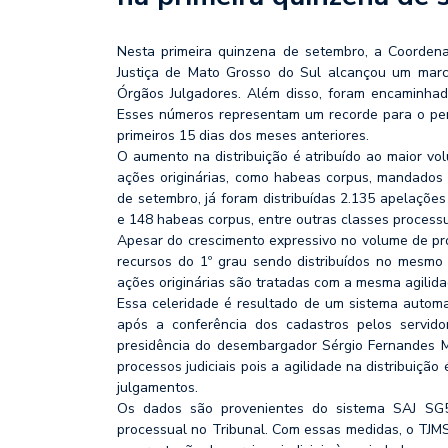
Nesta primeira quinzena de setembro, a Coordenad
Justiça de Mato Grosso do Sul alcançou um marco 
Órgãos Julgadores. Além disso, foram encaminhad
Esses números representam um recorde para o perí
primeiros 15 dias dos meses anteriores.
O aumento na distribuição é atribuído ao maior vo
ações originárias, como habeas corpus, mandados
de setembro, já foram distribuídas 2.135 apelações
e 148 habeas corpus, entre outras classes processu
Apesar do crescimento expressivo no volume de pro
recursos do 1º grau sendo distribuídos no mesmo
ações originárias são tratadas com a mesma agilida
Essa celeridade é resultado de um sistema automa
após a conferência dos cadastros pelos servidor
presidência do desembargador Sérgio Fernandes Ma
processos judiciais pois a agilidade na distribuição
julgamentos.
Os dados são provenientes do sistema SAJ SG5
processual no Tribunal. Com essas medidas, o TJMS