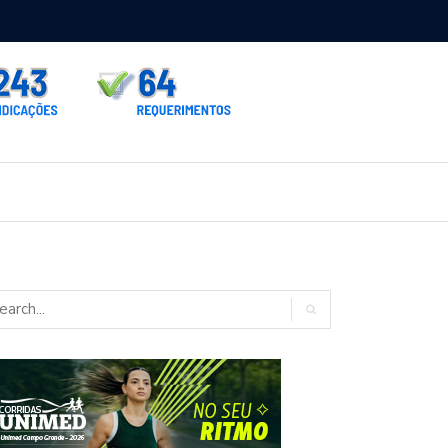
rno homologa asfalto para Itaporã e Zé Teixeira cobra pavimentação
rados