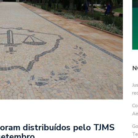
N
Ju
re
Co
Ae
foram distribuídos pelo TJMS
Go
 setembro
Te