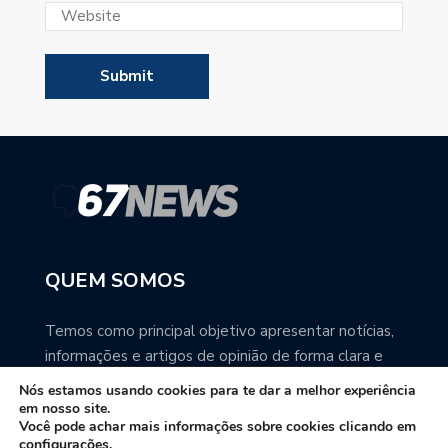
QUEM SOMOS
Temos como principal objetivo apresentar notícias,
informações e artigos de opinião de forma clara e
precisa. Você pode ter a total certeza que o
Nós estamos usando cookies para te dar a melhor experiência
67NEWS é uma excelente fonte de informação
em nosso site.
Você pode achar mais informações sobre cookies clicando em
sobre Mato Grosso do Sul.
configurações.