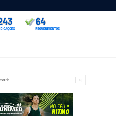
rno homologa asfalto para Itaporã e Zé Teixeira cobra pavimentação
rados