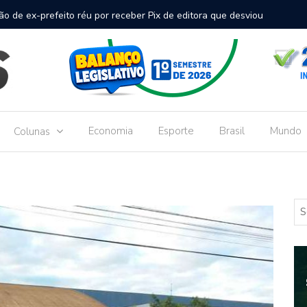
inal de passageiros no Aeroporto de Dourados vai custar R$
Gove
Dou
Economia
Esporte
Brasil
Mundo
Colunas