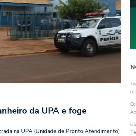
N
Ju
re
Co
anheiro da UPA e foge
Ae
Go
trada na UPA (Unidade de Pronto Atendimento)
Te