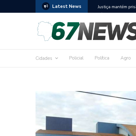
Latest News
to réu por receber Pix de editora que desviou
Construção do term
9,8 milhões
Policial
Política
Agro
Cidades