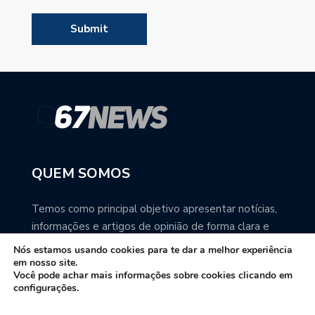
QUEM SOMOS
Temos como principal objetivo apresentar notícias,
informações e artigos de opinião de forma clara e
precisa. Você pode ter a total certeza que o
Nós estamos usando cookies para te dar a melhor experiência
67NEWS é uma excelente fonte de informação
em nosso site.
Você pode achar mais informações sobre cookies clicando em
sobre Mato Grosso do Sul.
configurações.
Contato: redacao67news@gmail.com