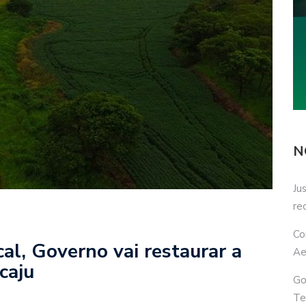
N
Ju
re
Co
al, Governo vai restaurar a
Ae
caju
Go
Te