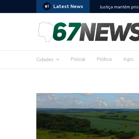
Latest News
to réu por receber Pix de editora que desviou
Construção do term
9,8 milhões
Policial
Política
Agro
Cidades