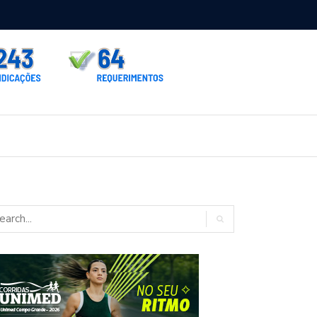
rno homologa asfalto para Itaporã e Zé Teixeira cobra pavimentação
rados