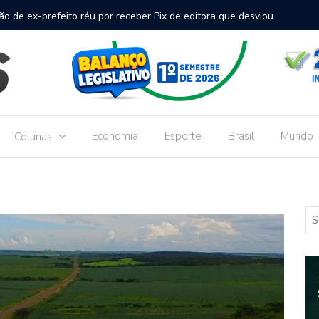
inal de passageiros no Aeroporto de Dourados vai custar R$
Gove
Dou
Economia
Esporte
Brasil
Mundo
Colunas