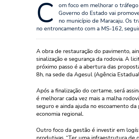
C
om foco em melhorar o tráfego 
Governo do Estado vai promover
no município de Maracaju. Os t
no entroncamento com a MS-162, seguind
A obra de restauração do pavimento, ai
sinalização e segurança da rodovia. A lic
próximo passo é a abertura das propostas
8h, na sede da Agesul (Agência Estadu
Após a finalização do certame, será assin
é melhorar cada vez mais a malha rodoviá
seguro e ainda ajuda no escoamento da 
economia regional.
Outro foco da gestão é investir em logís
produtivas. “Ter uma infraestrutura de 