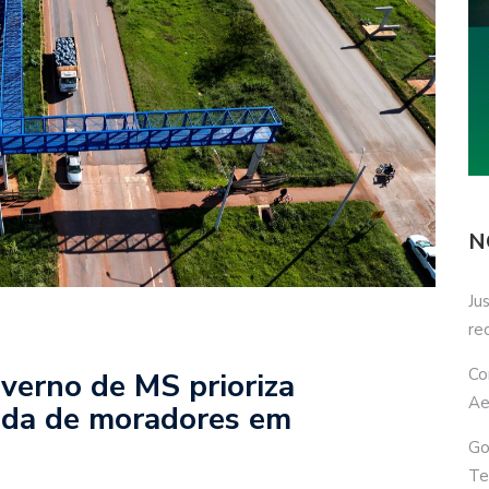
N
Ju
re
Co
verno de MS prioriza
Ae
vida de moradores em
Go
Te