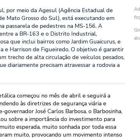
Ad
l, por meio da Agesul (Agência Estadual de
fo
e Mato Grosso do Sul), está executando em
a passarela de pedestres na MS-156. A
Gr
ntre a BR-163 e o Distrito Industrial,
al
sa que inclui bairros como Jardim Guaicurus, e
da e Harrison de Figueiredo. O objetivo é garantir
 trecho de alta circulação de veículos pesados,
que diariamente precisam atravessar a rodovia a
tálica começou no mês de abril e seguirá a
ndendo às diretrizes de segurança viária e
e-governador José Carlos Barbosa, o Barbosinha,
falou sobre a importância do investimento para
 muito esperada, muito sonhada por toda essa
sceram muito, provocando um movimento intenso