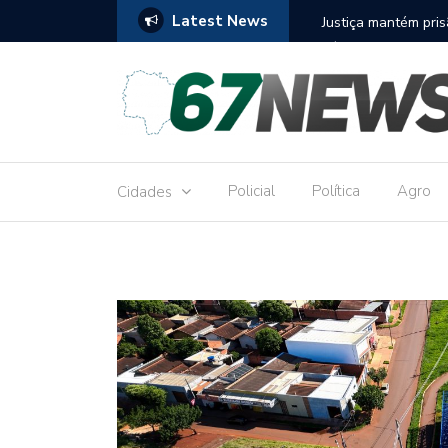
Latest News
to réu por receber Pix de editora que desviou
Construção do term
9,8 milhões
Policial
Política
Agro
Cidades