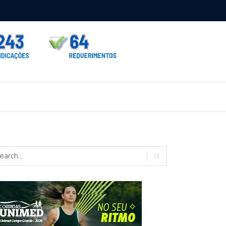
rno homologa asfalto para Itaporã e Zé Teixeira cobra pavimentação
rados