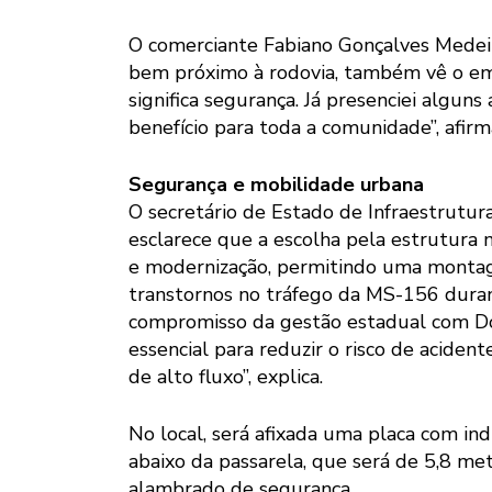
O comerciante Fabiano Gonçalves Medei
bem próximo à rodovia, também vê o em
significa segurança. Já presenciei algun
benefício para toda a comunidade”, afirm
Segurança e mobilidade urbana
O secretário de Estado de Infraestrutura
esclarece que a escolha pela estrutura m
e modernização, permitindo uma montage
transtornos no tráfego da MS-156 duran
compromisso da gestão estadual com Do
essencial para reduzir o risco de acide
de alto fluxo”, explica.
No local, será afixada uma placa com in
abaixo da passarela, que será de 5,8 me
alambrado de segurança.