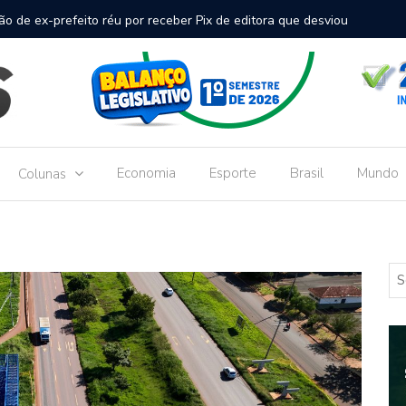
inal de passageiros no Aeroporto de Dourados vai custar R$
Gove
Dou
Economia
Esporte
Brasil
Mundo
Colunas