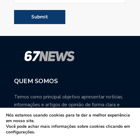
QUEM SOMOS
Temos como principal objetivo apresentar notícias,
informações e artigos de opinião de forma clara e
precisa. Você pode ter a total certeza que o
Nós estamos usando cookies para te dar a melhor experiência
67NEWS é uma excelente fonte de informação
em nosso site.
Você pode achar mais informações sobre cookies clicando em
sobre Mato Grosso do Sul.
configurações.