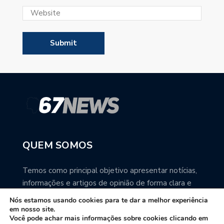
QUEM SOMOS
Temos como principal objetivo apresentar notícias,
informações e artigos de opinião de forma clara e
precisa. Você pode ter a total certeza que o
Nós estamos usando cookies para te dar a melhor experiência
67NEWS é uma excelente fonte de informação
em nosso site.
Você pode achar mais informações sobre cookies clicando em
sobre Mato Grosso do Sul.