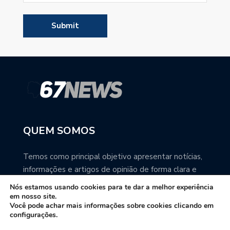
QUEM SOMOS
Temos como principal objetivo apresentar notícias,
informações e artigos de opinião de forma clara e
precisa. Você pode ter a total certeza que o
Nós estamos usando cookies para te dar a melhor experiência
67NEWS é uma excelente fonte de informação
em nosso site.
Você pode achar mais informações sobre cookies clicando em
sobre Mato Grosso do Sul.
configurações.