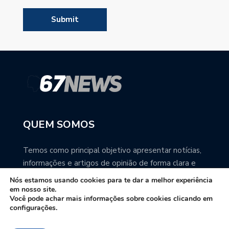
QUEM SOMOS
Temos como principal objetivo apresentar notícias,
informações e artigos de opinião de forma clara e
precisa. Você pode ter a total certeza que o
Nós estamos usando cookies para te dar a melhor experiência
67NEWS é uma excelente fonte de informação
em nosso site.
Você pode achar mais informações sobre cookies clicando em
sobre Mato Grosso do Sul.
configurações.
Contato: redacao67news@gmail.com