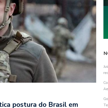
N
Ju
re
Co
Ae
Go
tica postura do Brasil em
Te