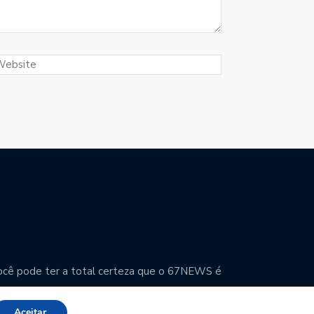
. Você pode ter a total certeza que o 67NEWS é
Aceitar