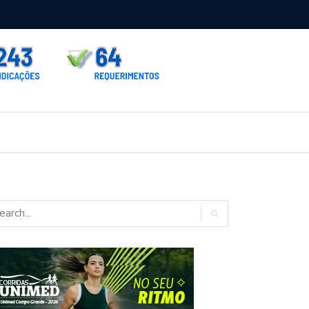
rno homologa asfalto para Itaporã e Zé Teixeira cobra pavimentação
rados