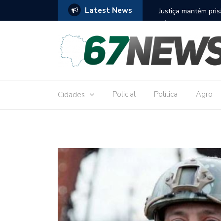
Latest News
to réu por receber Pix de editora que desviou
Construção do term
9,8 milhões
Policial
Política
Agro
Cidades