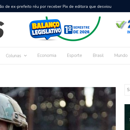
inal de passageiros no Aeroporto de Dourados vai custar R$
Gove
Dou
Economia
Esporte
Brasil
Mundo
Colunas