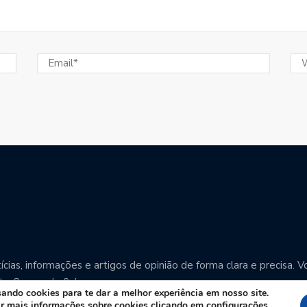
cias, informações e artigos de opinião de forma clara e precisa
o Grosso do Sul.
ndo cookies para te dar a melhor experiência em nosso site.
r mais informações sobre cookies clicando em configurações.