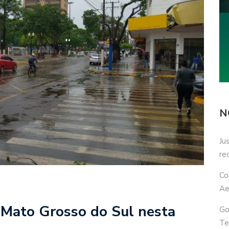
N
Ju
re
Co
Ae
 Mato Grosso do Sul nesta
Go
Te