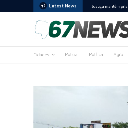
Latest News
to réu por receber Pix de editora que desviou
Construção do term
9,8 milhões
Policial
Política
Agro
Cidades