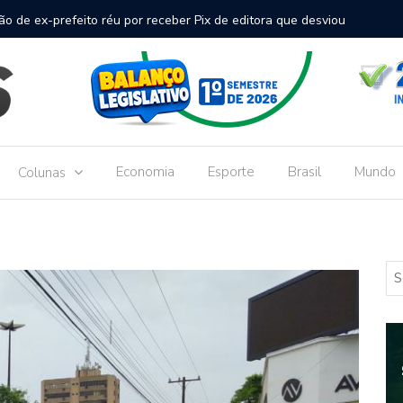
inal de passageiros no Aeroporto de Dourados vai custar R$
Gove
Dou
Economia
Esporte
Brasil
Mundo
Colunas