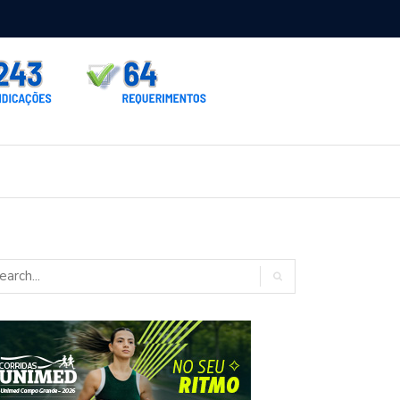
rno homologa asfalto para Itaporã e Zé Teixeira cobra pavimentação
rados