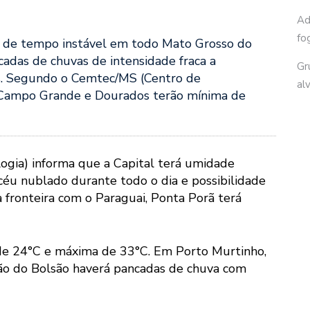
Ad
fo
) é de tempo instável em todo Mato Grosso do
adas de chuvas de intensidade fraca a
Gr
s. Segundo o Cemtec/MS (Centro de
al
Campo Grande e Dourados terão mínima de
ogia) informa que a Capital terá umidade
u nublado durante todo o dia e possibilidade
a fronteira com o Paraguai, Ponta Porã terá
de 24°C e máxima de 33°C. Em Porto Murtinho,
o do Bolsão haverá pancadas de chuva com