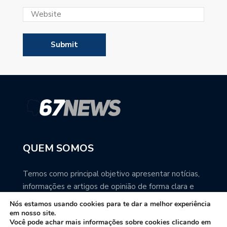
QUEM SOMOS
Temos como principal objetivo apresentar notícias,
informações e artigos de opinião de forma clara e
precisa. Você pode ter a total certeza que o
Nós estamos usando cookies para te dar a melhor experiência
67NEWS é uma excelente fonte de informação
em nosso site.
Você pode achar mais informações sobre cookies clicando em
sobre Mato Grosso do Sul.