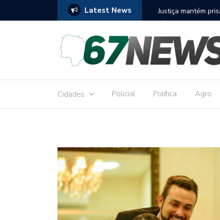
Latest News
to réu por receber Pix de editora que desviou
Construção do term
9,8 milhões
Policial
Política
Agro
Cidades