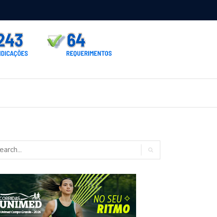
rno homologa asfalto para Itaporã e Zé Teixeira cobra pavimentação
rados