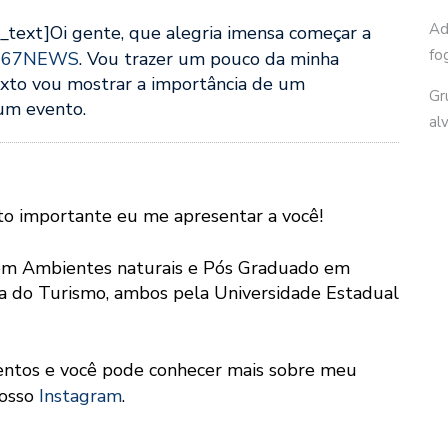
Ad
text]Oi gente, que alegria imensa começar a
fo
o
67NEWS
. Vou trazer um pouco da minha
exto vou mostrar a importância de um
Gr
 um evento.
al
ito importante eu me apresentar a você!
em Ambientes naturais e Pós Graduado em
a do Turismo, ambos pela Universidade Estadual
ntos e você pode conhecer mais sobre meu
nosso
Instagram
.