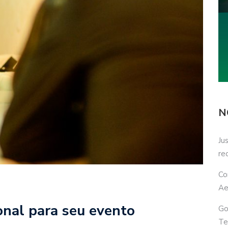
N
Ju
re
Co
Ae
onal para seu evento
Go
Te