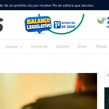
inal de passageiros no Aeroporto de Dourados vai custar R$
Gove
Dou
Economia
Esporte
Brasil
Mundo
Colunas