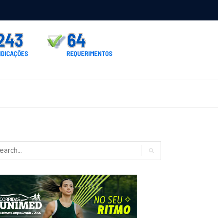
rno homologa asfalto para Itaporã e Zé Teixeira cobra pavimentação
rados