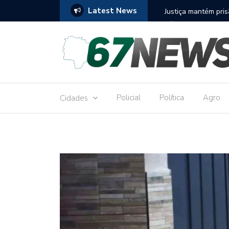
Latest News
to réu por receber Pix de editora que desviou
Construção do term
9,8 milhões
Policial
Política
Agro
Cidades