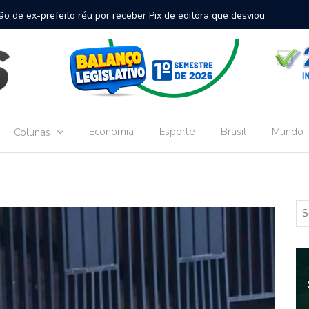
inal de passageiros no Aeroporto de Dourados vai custar R$
Gove
Dou
Economia
Esporte
Brasil
Mundo
Colunas