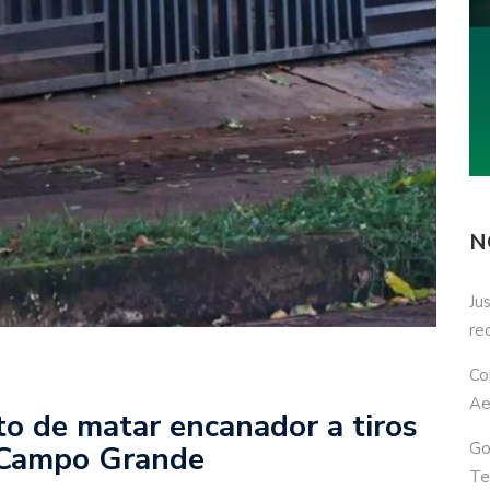
N
Ju
re
Co
Ae
o de matar encanador a tiros
Go
 Campo Grande
Te