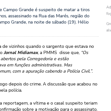
Ad
de Campo Grande é suspeito de matar a tiros
fo
nos, assassinado na Rua das Marés, região do
ampo Grande, na noite de sábado (19). Hélio
Gr
al
a de vizinhos quando o sargento que estava no
 o
Jornal Midiamax
, a PMMS disse que,
“Os
 abertos pela Corregedoria e estão
uava em funções administrativas. Mas
omum, com a apuração cabendo a Polícia Civil.”.
ogo depois do crime. A discussão que acabou no
ela polícia.
 reportagem, a vítima e o casal suspeito teriam
onfirmação sobre a motivação para o assassinato.