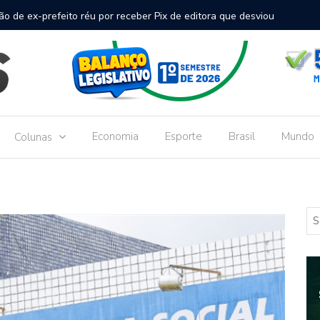
inal de passageiros no Aeroporto de Dourados vai custar R$
Gove
Dou
Economia
Esporte
Brasil
Mundo
Colunas