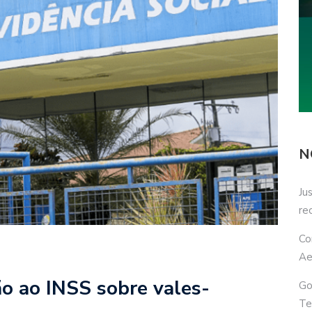
N
Ju
re
Co
Ae
ão ao INSS sobre vales-
Go
Te