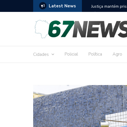
Latest News
to réu por receber Pix de editora que desviou
Construção do term
9,8 milhões
Policial
Política
Agro
Cidades