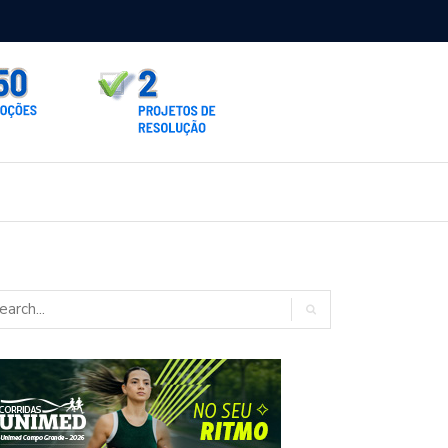
rno homologa asfalto para Itaporã e Zé Teixeira cobra pavimentação
rados