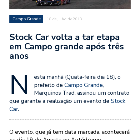
Campo Grande
18 de julho de 2018
Stock Car volta a tar etapa
em Campo grande após três
anos
N
esta manhã (Quata-feira dia 18), o
prefeito de
Campo Grande
,
Marquinos Trad, assinou um contrato
que garante a realização um evento de
Stock
Car
.
O evento, que já tem data marcada, acontecerá
no dia 19 de Agosto no Autódromo