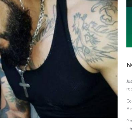
N
Ju
re
Co
Ae
Go
Te