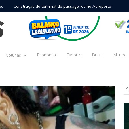
inal de passageiros no Aeroporto de Dourados vai custar R$
Gove
Dou
Economia
Esporte
Brasil
Mundo
Colunas