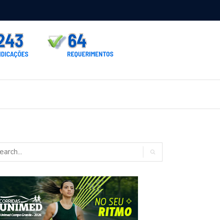
rno homologa asfalto para Itaporã e Zé Teixeira cobra pavimentação
rados