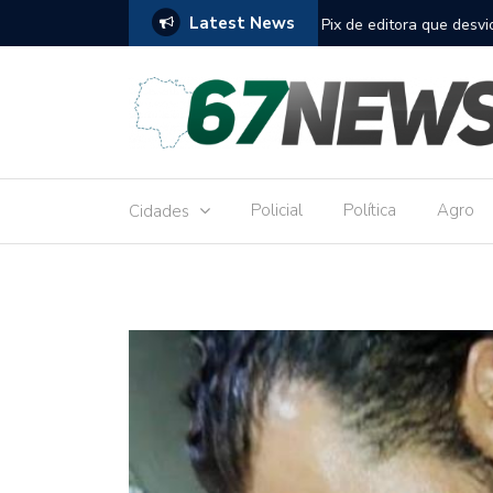
Latest News
to réu por receber Pix de editora que desviou
Construção do term
9,8 milhões
Policial
Política
Agro
Cidades