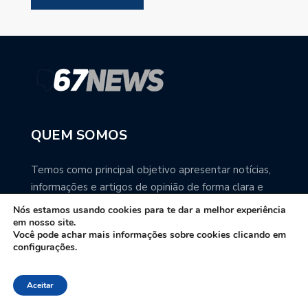
QUEM SOMOS
Temos como principal objetivo apresentar notícias,
informações e artigos de opinião de forma clara e
precisa. Você pode ter a total certeza que o
Nós estamos usando cookies para te dar a melhor experiência
67NEWS é uma excelente fonte de informação
em nosso site.
Você pode achar mais informações sobre cookies clicando em
sobre Mato Grosso do Sul.
configurações.
Contato: redacao67news@gmail.com
Aceitar