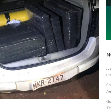
N
Ju
re
Co
Ae
Go
Te