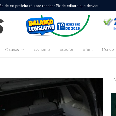
inal de passageiros no Aeroporto de Dourados vai custar R$
Gove
Dou
Economia
Esporte
Brasil
Mundo
Colunas