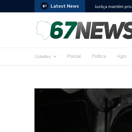
Latest News
to réu por receber Pix de editora que desviou
Construção do term
9,8 milhões
Policial
Política
Agro
Cidades