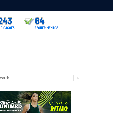
rno homologa asfalto para Itaporã e Zé Teixeira cobra pavimentação
rados